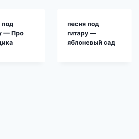
 под
песня под
у — Про
гитару —
щика
яблоневый сад