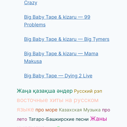
Crazy
Big Baby Tape & kizaru — 99
Problems
Big Baby Tape & kizaru — Big Tymers
Big Baby Tape & kizaru — Mama
Makusa
Big Baby Tape — Dying 2 Live
Жаңа қазақша әндер
Русский рэп
восточные хиты на русском
языке
про море
Казахская Музыка
про
Жаны
лето
Татаро-Башкирские песни