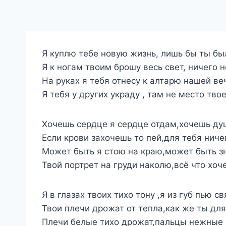
Я куплю тебе новую жизнь, лишь бы ты бы
Я к ногам твоим брошу весь свет, ничего 
На руках я тебя отнесу к алтарю нашей ве
Я тебя у других украду , там не место тво
Хочешь сердце я сердце отдам,хочешь ду
Если крови захочешь то пей,для тебя ниче
Может быть я стою на краю,может быть зн
Твой портрет на груди наколю,всё что хоч
Я в глазах твоих тихо тону ,я из губ пью 
Твои плечи дрожат от тепла,как же ты дл
Плечи белые тихо дрожат,пальцы нежные