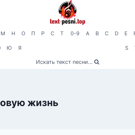
М
Н
О
П
Р
С
Т
0-9
A
B
C
D
E
Э
Ю
Я
S
Искать текст песни...
новую жизнь