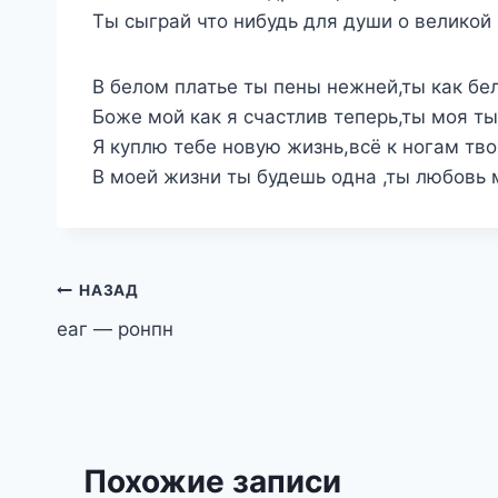
Ты сыграй что нибудь для души о великой
В белом платье ты пены нежней,ты как бе
Боже мой как я счастлив теперь,ты моя т
Я куплю тебе новую жизнь,всё к ногам тв
В моей жизни ты будешь одна ,ты любовь 
Навигация
НАЗАД
еаг — ронпн
по
записям
Похожие записи