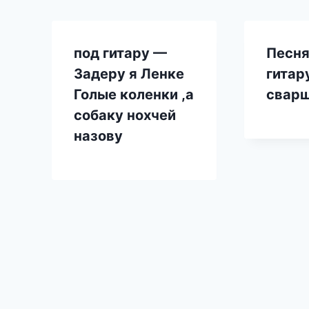
под гитару —
Песня
Задеру я Ленке
гитар
Голые коленки ,а
свар
собаку нохчей
назову