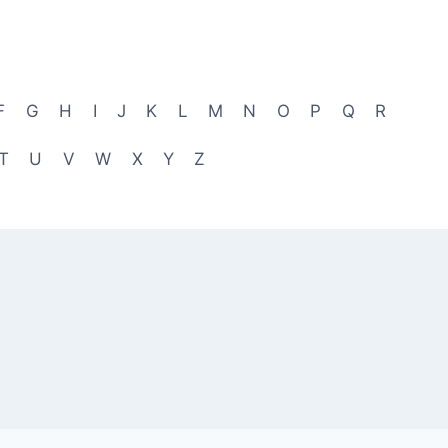
F
G
H
I
J
K
L
M
N
O
P
Q
R
T
U
V
W
X
Y
Z