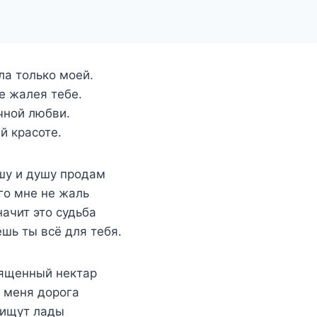
ла только моей.
не жалея тебе.
чной любви.
ей красоте.
шу и душу продам
го мне не жаль
ачит это судьба
ешь ты всё для тебя.
священный нектар
я меня дорога
 ищут лады