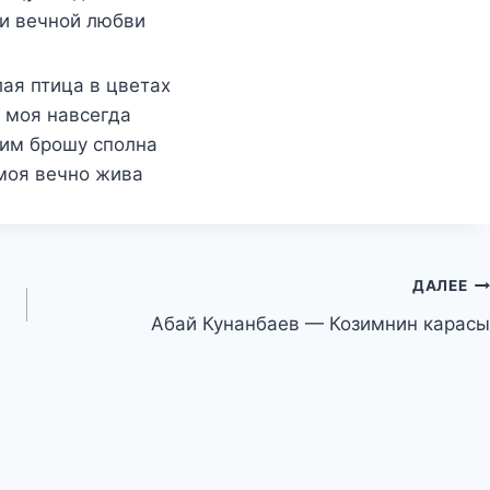
 и вечной любви
лая птица в цветах
ы моя навсегда
оим брошу сполна
моя вечно жива
ДАЛЕЕ
Абай Кунанбаев — Козимнин карасы