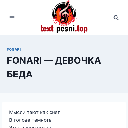
Перейти
к
содержимому
FONARI
FONARI — ДЕВОЧКА
БЕДА
Мысли тают как снег
В голове темнота
Этот вечер везде