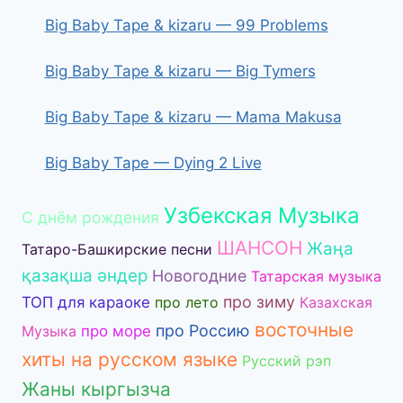
Big Baby Tape & kizaru — 99 Problems
Big Baby Tape & kizaru — Big Tymers
Big Baby Tape & kizaru — Mama Makusa
Big Baby Tape — Dying 2 Live
Узбекская Музыка
С днём рождения
ШАНСОН
Жаңа
Татаро-Башкирские песни
қазақша әндер
Новогодние
Татарская музыка
про зиму
ТОП для караоке
про лето
Казахская
восточные
про Россию
Музыка
про море
хиты на русском языке
Русский рэп
Жаны кыргызча