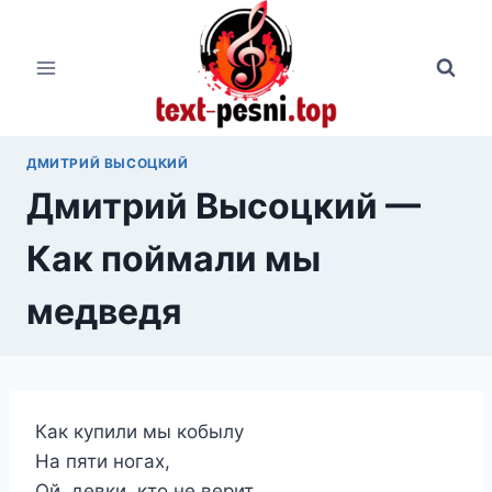
Перейти
к
содержимому
ДМИТРИЙ ВЫСОЦКИЙ
Дмитрий Высоцкий —
Как поймали мы
медведя
Как купили мы кобылу
На пяти ногах,
Ой, девки, кто не верит