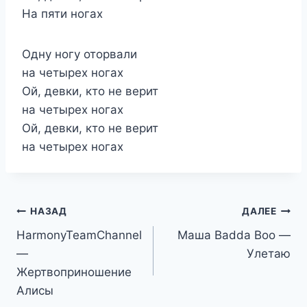
На пяти ногах
Одну ногу оторвали
на четырех ногах
Ой, девки, кто не верит
на четырех ногах
Ой, девки, кто не верит
на четырех ногах
Навигация
НАЗАД
ДАЛЕЕ
HarmonyTeamChannel
Маша Badda Boo —
по
—
Улетаю
записям
Жертвоприношение
Алисы