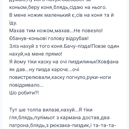
коньом,беру коня,блядь,сідаю на нього.
В мене ножик маленький є,сів на коня та й
їду.
Махав тим ножом,махав…Не повезло!
Єбанув-коньові голову відрубав!
Зліз нахуй з того коня.Бачу-пізда!Повзе один
нахуй,на мене прямо!
Я йому тіки каску на очі пиздилиньк!Ховфана
як дав…ну пизда карочє…очі
повистрелювали,каску погнуло,руки-ноги
повідривало…
Шо робити?!
Тут ше толпа вилазе,нахуй…Я тіки
гля,блядь,пулімьот з кармана достав,два
патрона,блядь,з рюкзака-пиздик,і та-та-та-