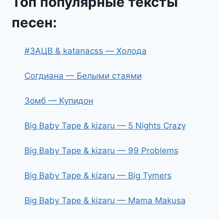
Топ популярные тексты
песен:
#ЗАЦВ & katanacss — Холода
Согдиана — Белыми стаями
Зомб — Купидон
Big Baby Tape & kizaru — 5 Nights Crazy
Big Baby Tape & kizaru — 99 Problems
Big Baby Tape & kizaru — Big Tymers
Big Baby Tape & kizaru — Mama Makusa