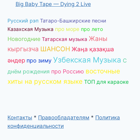
Big Baby Tape — Dying 2 Live
Русский рэп
Татаро-Башкирские песни
Казахская Музыка
про море
про лето
Жаны
Новогодние
Татарская музыка
кыргызча
ШАНСОН
Жаңа қазақша
Узбекская Музыка
әндер
про зиму
С
восточные
днём рождения
про Россию
хиты на русском языке
ТОП для караоке
Контакты
*
Правообладателям
*
Политика
конфиденциальности