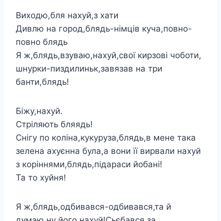
Виходю,бля нахуй,з хати
Дивлю на город,блядь-німців куча,повно-
повно блядь
Я ж,блядь,взуваю,нахуй,свої кирзові чоботи,
шнурки-пиздилиньк,завязав на три
банти,блядь!
Біжу,нахуй.
Стріляють бляядь!
Снігу по коліна,кукуруза,блядь,в мене така
зелена ахуєнна була,а вони її вирвали нахуй
з коріннями,блядь,підараси йобані!
Та то хуйня!
Я ж,блядь,одбивався-одбивався,та й
думаю,ну його нахуй!Сьєбався за