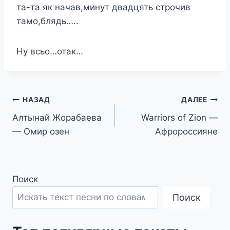
та-та як начав,минут двадцять строчив
тамо,блядь…..
Ну всьо…отак…
Навигация
НАЗАД
ДАЛЕЕ
Алтынай Жорабаева
Warriors of Zion —
по
— Омир озен
Афророссияне
записям
Поиск
Поиск