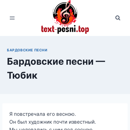
Перейти
к
содержимому
БАРДОВСКИЕ ПЕСНИ
Бардовские песни —
Тюбик
Я повстречала его весною.
Он был художник почти известный.
Мы целовались с ним под сосною,