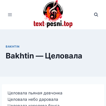
Перейти
к
содержимому
BAKHTIN
Bakhtin — Целовала
Целовала пьяная девчонка
Целовала небо даровала
Целовала королева бонга