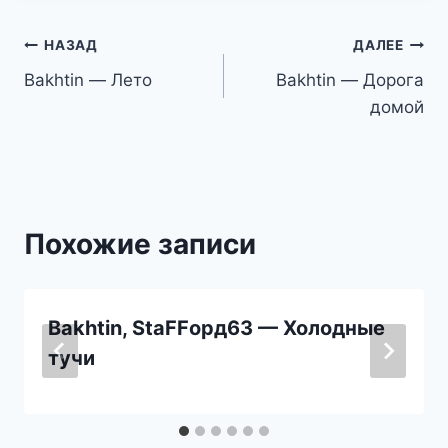
Навигация
НАЗАД
ДАЛЕЕ
Bakhtin — Лето
Bakhtin — Дорога
по
домой
записям
Похожие записи
Bakhtin, StaFFорд63 — Холодные
тучи