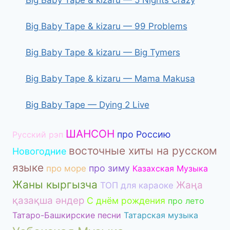
Big Baby Tape & kizaru — 5 Nights Crazy
Big Baby Tape & kizaru — 99 Problems
Big Baby Tape & kizaru — Big Tymers
Big Baby Tape & kizaru — Mama Makusa
Big Baby Tape — Dying 2 Live
ШАНСОН
про Россию
Русский рэп
восточные хиты на русском
Новогодние
языке
про зиму
про море
Казахская Музыка
Жаны кыргызча
Жаңа
ТОП для караоке
қазақша әндер
С днём рождения
про лето
Татаро-Башкирские песни
Татарская музыка