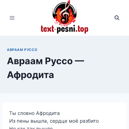
Перейти
к
содержимому
АВРААМ РУССО
Авраам Руссо —
Афродита
Ты словно Афродита
Из пены вышла, сердце моё разбито
Но как так вышло…