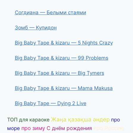
Согдиана — Белыми стаями
Зомб — Купидон
Big Baby Tape & kizaru — 5 Nights Crazy
Big Baby Tape & kizaru — 99 Problems
Big Baby Tape & kizaru — Big Tymers
Big Baby Tape & kizaru — Mama Makusa
Big Baby Tape — Dying 2 Live
Жаңа қазақша әндер
ТОП для караоке
про
про зиму
С днём рождения
про Россию
море