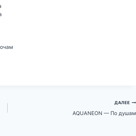
а
а
ночам
ДАЛЕЕ
AQUANEON — По душам