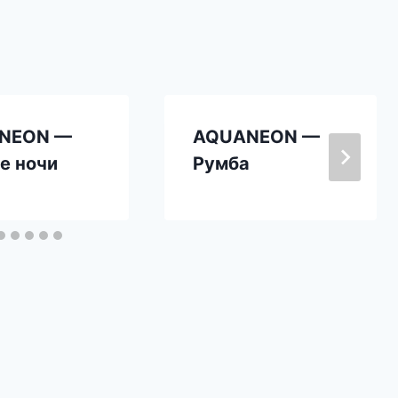
NEON —
AQUANEON —
е ночи
Румба