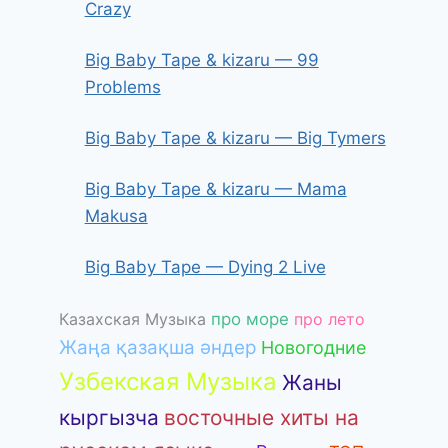
Crazy
Big Baby Tape & kizaru — 99
Problems
Big Baby Tape & kizaru — Big Tymers
Big Baby Tape & kizaru — Mama
Makusa
Big Baby Tape — Dying 2 Live
Казахская Музыка
про море
про лето
Жаңа қазақша әндер
Новогодние
Узбекская Музыка
Жаны
кыргызча
восточные хиты на