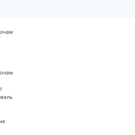
ночам
ночам
!
иваль
ия