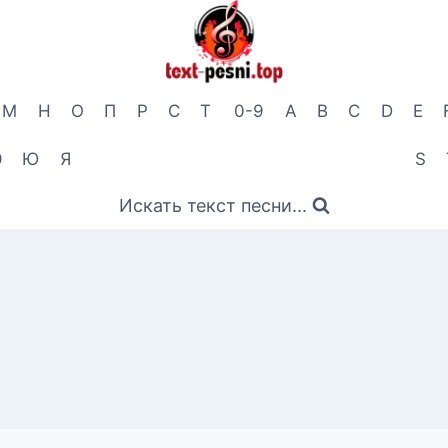
М
Н
О
П
Р
С
Т
0-9
A
B
C
D
E
Э
Ю
Я
S
Искать текст песни...
р