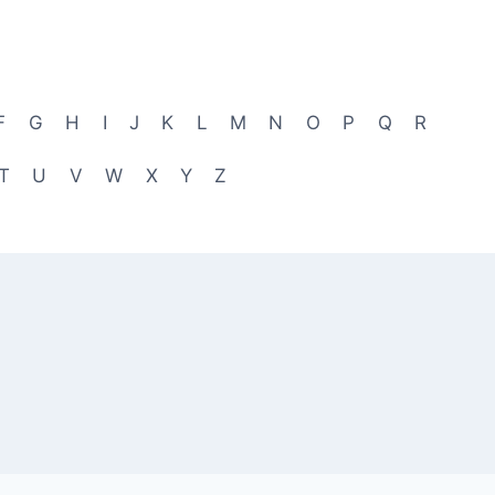
F
G
H
I
J
K
L
M
N
O
P
Q
R
T
U
V
W
X
Y
Z