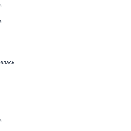
а
а
делась
а