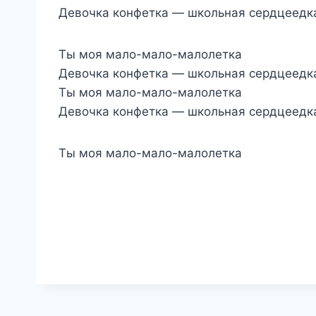
Девочка конфетка — школьная сердцеедк
Ты моя мало-мало-малолетка
Девочка конфетка — школьная сердцеедк
Ты моя мало-мало-малолетка
Девочка конфетка — школьная сердцеедк
Ты моя мало-мало-малолетка