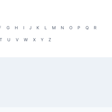
F
G
H
I
J
K
L
M
N
O
P
Q
R
T
U
V
W
X
Y
Z