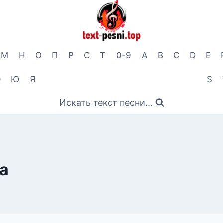
М
Н
О
П
Р
С
Т
0-9
A
B
C
D
E
Э
Ю
Я
S
Искать текст песни...
а