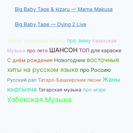
Big Baby Tape & kizaru — Mama Makusa
Big Baby Tape — Dying 2 Live
Жаңа қазақша әндер
про зиму
Казахская
ШАНСОН
Музыка
про лето
ТОП для караоке
восточные
С днём рождения
Новогодние
хиты на русском языке
про Россию
Жаны
Русский рэп
Татаро-Башкирские песни
кыргызча
Татарская музыка
про море
Узбекская Музыка