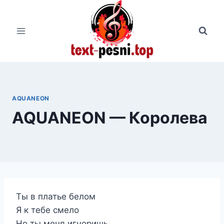
Перейти
к
содержимому
AQUANEON
AQUANEON — Королева
Ты в платье белом
Я к тебе смело
Но ты меня игноришь