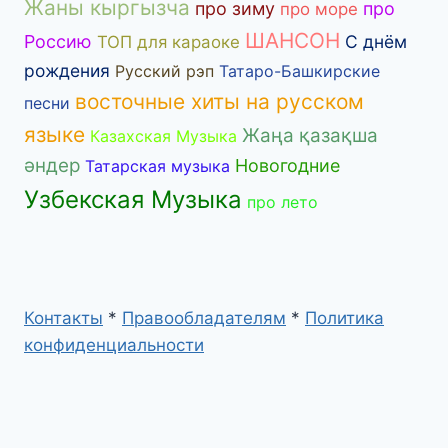
Жаны кыргызча
про зиму
про
про море
ШАНСОН
Россию
С днём
ТОП для караоке
рождения
Русский рэп
Татаро-Башкирские
восточные хиты на русском
песни
языке
Жаңа қазақша
Казахская Музыка
әндер
Новогодние
Татарская музыка
Узбекская Музыка
про лето
Контакты
*
Правообладателям
*
Политика
конфиденциальности