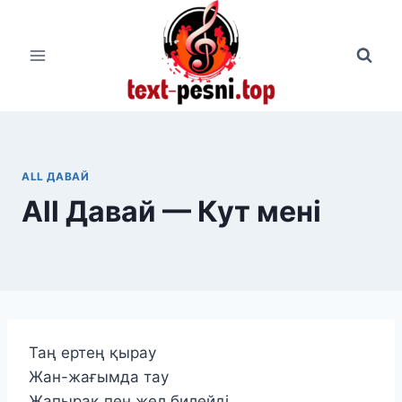
Перейти
к
содержимому
ALL ДАВАЙ
All Давай — Кут менi
Таң ертең қырау
Жан-жағымда тау
Жапырақ пен жел билейді