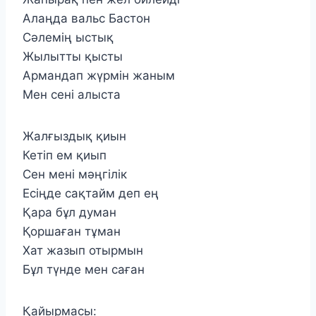
Алаңда вальс Бастон
Сәлемің ыстық
Жылытты қысты
Армандап жүрмін жаным
Мен сені алыста
Жалғыздық қиын
Кетіп ем қиып
Сен мені мәңгілік
Есіңде сақтайм деп ең
Қара бұл думан
Қоршаған тұман
Хат жазып отырмын
Бұл түнде мен саған
Қайырмасы: