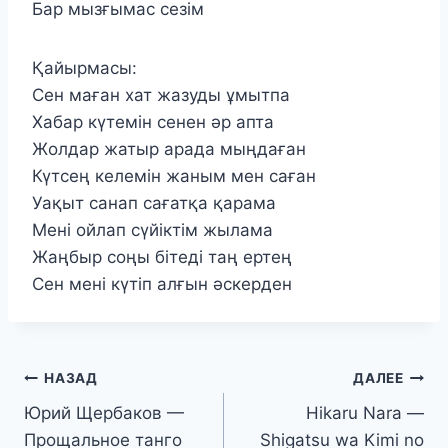
Бар мызғымас сезім
Қайырмасы:
Сен маған хат жазуды ұмытпа
Хабар күтемін сенен әр апта
Жолдар жатыр арада мыңдаған
Күтсең келемін жаным мен саған
Уақыт санап сағатқа қарама
Мені ойлап сүйіктім жылама
Жаңбыр соңы бітеді таң ертең
Сен мені күтіп алғын әскерден
Навигация
НАЗАД
ДАЛЕЕ
Юрий Щербаков —
Hikaru Nara —
по
Прощальное танго
Shigatsu wa Kimi no