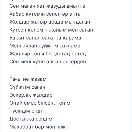
Сен маған хат жазуды ұмытпа
Хабар күтемін сенен әр апта
Жолдар жатыр арада мыңдаған
Күтсең келемін жаным мен саған
Уақыт санап сағатқа қарама
Мені ойлап сүйіктім жылама
Жаңбыр соңы бітеді таң ертең
Сен мені күтіп алғын әскерден
Тағы не жазам
Сүйіктім саған
Әскерлік жылдар
Оңай емес білсең, теңім
Түсіндім енді
Достыққа сендім
Махаббат бар мәңгілік