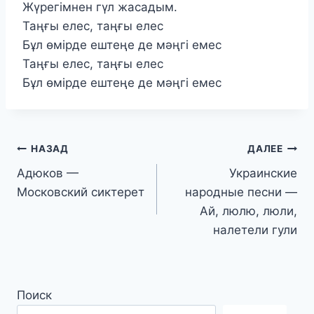
Жүрегімнен гүл жасадым.
Таңғы елес, таңғы елес
Бұл өмірде ештеңе де мәңгі емес
Таңғы елес, таңғы елес
Бұл өмірде ештеңе де мәңгі емес
Навигация
НАЗАД
ДАЛЕЕ
Адюков —
Украинские
по
Московский сиктерет
народные песни —
записям
Ай, люлю, люли,
налетели гули
Поиск