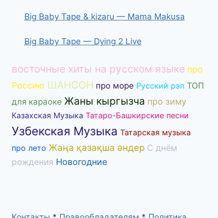
Big Baby Tape & kizaru — Mama Makusa
Big Baby Tape — Dying 2 Live
восточные хиты на русском языке
про
ШАНСОН
Россию
про море
Русский рэп
ТОП
Жаны кыргызча
про зиму
для караоке
Казахская Музыка
Татаро-Башкирские песни
Узбекская Музыка
Татарская музыка
Жаңа қазақша әндер
С днём
про лето
рождения
Новогодние
Контакты
*
Правообладателям
*
Политика