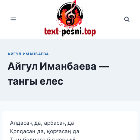
Перейти
к
содержимому
АЙГУЛ ИМАНБАЕВА
Айгул Иманбаева —
тангы елес
Алдасаң да, арбасаң да
Қолдасаң да, қорғасаң да
Тым болмаса бір көрінші