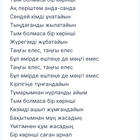
Ақ періштем анда-санда
Сендей кімді ұнатайын
Тыңдағанды жылатайын
Тым болмаса бір көрінші
Жүрегімді жұбатайын
Таңғы елес, таңғы елес
Бұл өмірде ештеңе де мәңгі емес
Таңғы елес, таңғы елес
Бұл өмірде ештеңе де мәңгі емес
Кірпігіңе тұнғандайын
Тұмарымнан нүрланды айым
Тым болмаса бір көрінші
Көзімді ашып жұмғандайын
Бақытымнан мұң жасадың
Үмітімнен құм жасадың
Бір көрінші саған арнап