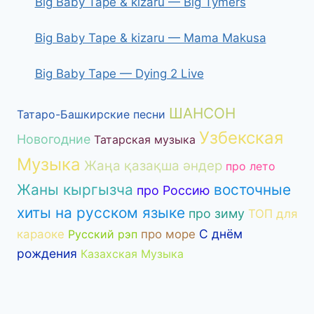
Big Baby Tape & kizaru — Big Tymers
Big Baby Tape & kizaru — Mama Makusa
Big Baby Tape — Dying 2 Live
ШАНСОН
Татаро-Башкирские песни
Узбекская
Новогодние
Татарская музыка
Музыка
Жаңа қазақша әндер
про лето
Жаны кыргызча
восточные
про Россию
хиты на русском языке
про зиму
ТОП для
С днём
караоке
Русский рэп
про море
рождения
Казахская Музыка