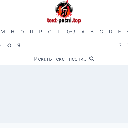
М
Н
О
П
Р
С
Т
0-9
A
B
C
D
E
Э
Ю
Я
S
Искать текст песни...