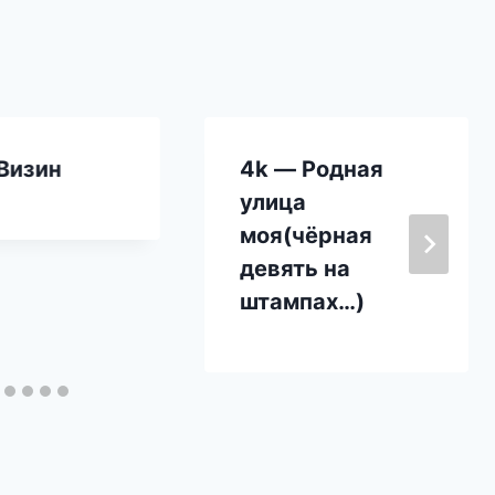
Визин
4k — Родная
улица
моя(чёрная
девять на
штампах…)