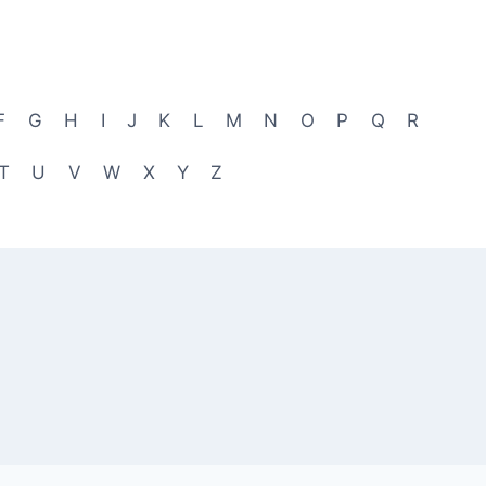
F
G
H
I
J
K
L
M
N
O
P
Q
R
T
U
V
W
X
Y
Z