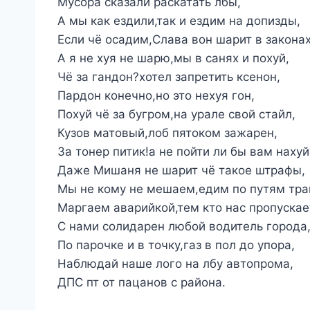
Мусора сказали раскатать лбы,
А мы как ездили,так и ездим на допизды,
Если чё осадим,Слава вон шарит в законах
А я не хуя не шарю,мы в санях и похуй,
Чё за гандон?хотел запретить ксенон,
Пардон конечно,но это нехуя гон,
Похуй чё за бугром,на урале свой стайл,
Кузов матовый,лоб пятоком зажарен,
За тонер питик!а не пойти ли бы вам нахуй
Даже Мишаня не шарит чё такое штрафы,
Мы не кому не мешаем,едим по путям тр
Маргаем аварийкой,тем кто нас пропускае
С нами солидарен любой водитель города
По парочке и в точку,газ в пол до упора,
Наблюдай наше лого на лбу автопрома,
ДПС пт от пацанов с района.