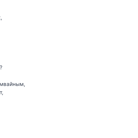
,
?
амвайным,
т,
,