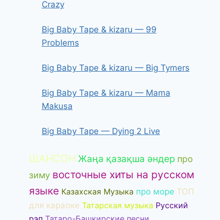
Crazy
Big Baby Tape & kizaru — 99
Problems
Big Baby Tape & kizaru — Big Tymers
Big Baby Tape & kizaru — Mama
Makusa
Big Baby Tape — Dying 2 Live
ШАНСОН
Жаңа қазақша әндер
про
восточные хиты на русском
зиму
языке
Казахская Музыка
про море
ТОП
для караоке
Татарская музыка
Русский
рэп
Татаро-Башкирские песни